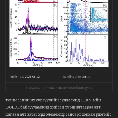
2026-06-12
Reading time:
3
min.
Published:
Энэхүү мэдээ, нийтлэлийг хиймэл оюун боловсруулав.
Теннессийн их сургуулийн судлаачид CERN-ийн
ISOLDE байгууламжид хийсэн туршилтаараа алт,
цагаан алт зэрэг хүнд элементүүд сансарт хэрхэн үүсдэгийг