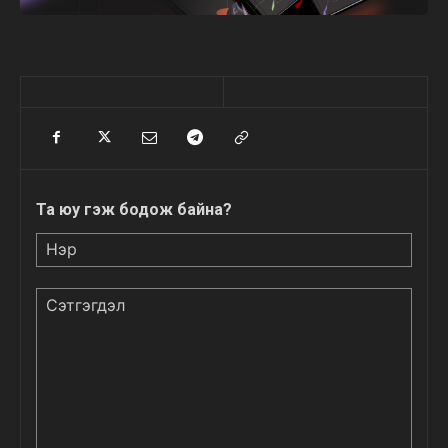
Та юу гэж бодож байна?
Нэр