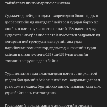
тайлбарлах шинэ мэдээлэл олж авлаа.
Судлаачид нейтрон оддын мөргөлдөөн болон оддын
дэлбэрэлтийн үед явагддаг “нейтрон хурдан барих үйл
явц”-ын нэгэн чухал шатыг индий-134 изотоп дээр
судалжээ. Энэхүү богино настай изотопын задралын үед
ялгарсан нейтронуудын энергийг анх удаа
нарийвчлан хэмжсэнээр, эрдэмтэд 20 жилийн турш
хайсан цагаан тугалга-133 (tin-133)-ын цөмийн
төлөвийг илрүүлж чадсан байна.
Туршилтын явцад ажиглагдсан нэгэн сонирхолтой
үзэгдэл бол цөмийн “ой санамж” юм. Задралын дараа ч
үүссэн цөм нь өмнөх бүтцийнхээ шинж чанарыг хадгалж
үлдэж байгаа нь тогтоогджээ.
Гэсэн хэдий ч судалгааны үр дүн одоогийн онолын