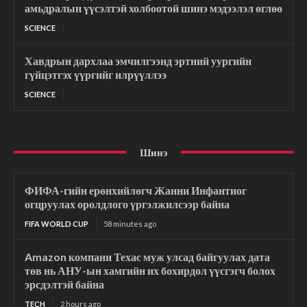
амьдралын үүсэлтэй холбоотой шинэ мэдээлэл өглөө
SCIENCE
Хавдрын дархлаа эмчилгээнд эртний уургийн
гүйцэтгэх үүргийг илрүүллээ
SCIENCE
Шинэ
ФИФА-гийн ерөнхийлөгч Жанни Инфантиог
огцруулах оролдлого үргэлжилсээр байна
FIFA WORLD CUP
58 minutes ago
Amazon компани Техас муж улсад байгуулах дата
төв нь АНУ-ын хамгийн их бохирдол үүсгэгч болох
эрсдэлтэй байна
TECH
2 hours ago