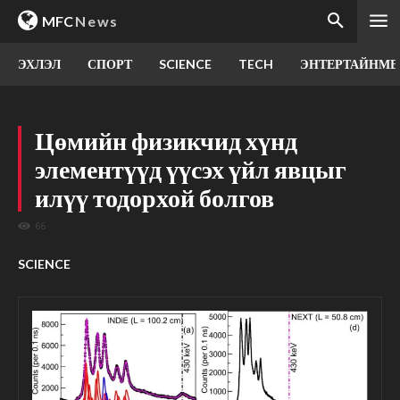
MFC
News
ЭХЛЭЛ
СПОРТ
SCIENCE
TECH
ЭНТЕРТАЙНМЕ
Цөмийн физикчид хүнд
элементүүд үүсэх үйл явцыг
илүү тодорхой болгов
66
SCIENCE