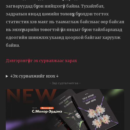
загваруудад бүрэн нийцээгүй байна. Тухайлбал,
задралын явцад цөмийн төлөвүүд бүрэлдэн тогтох
статистик хэв маяг нь таамаглаж байснаас өөр байсан
нь энэхүү нарийн төвөгтэй үйл явцыг бүрэн тайлбарлахад
одоогийн шинжлэх ухаанд цоорхой байгааг харуулж
байна.
Дэлгэрэнгүйг эх сурвалжаас харах
↓Эх сурвалжийг нээх ↓
- Зар сурталчилгаа -