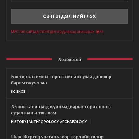
Сэтгэгдэл
MFC.mn сайтад сэтгэгдэл оруулахад анхаарах зүйлс
Холбоотой
Бөгтөр халимны төрөлтийг анх удаа дроноор
баримтжууллаа
SCIENCE
Хүний танин мэдэхүйн чадварыг сорих шинэ
судалгааны тоглоом
HISTORY | ANTHROPOLOGY, ARCHAEOLOGY
Нью-Жерсид унасан ховор төрлийн солир