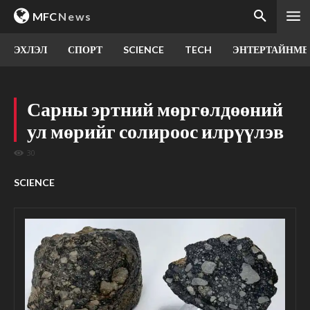
MFC
News
ЭХЛЭЛ
СПОРТ
SCIENCE
TECH
ЭНТЕРТАЙНМЕ
Сарны эртний мөргөлдөөний
ул мөрийг солироос илрүүлэв
30
SCIENCE