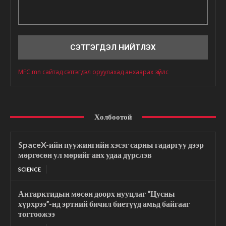
Сэтгэгдэл
MFC.mn сайтад сэтгэгдэл оруулахад анхаарах зүйлс
Холбоотой
SpaceX-ийн пуужингийн хэсэг сарны гадаргуу дээр
мөргөсөн ул мөрийг анх удаа дүрслэв
SCIENCE
Антарктидын мөсөн доорх нууцлаг “Цусны
хүрхрээ”-нд эртний бичил биетүүд амьд байгааг
тогтоожээ