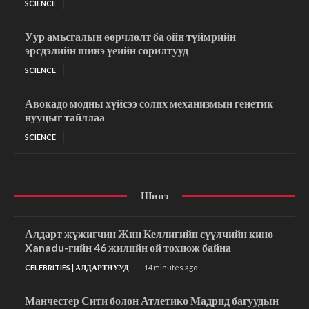
SCIENCE
Уур амьсгалын өөрчлөлт ба ойн түймрийн
эрсдэлийн шинэ үеийн сорилтууд
SCIENCE
Авокадо модны хүйсээ солих механизмын генетик
нууцыг тайллаа
SCIENCE
Шинэ
Алдарт жүжигчин Жин Келлигийн сүүлчийн кино
Xanadu-гийн 46 жилийн ой тохиож байна
CELEBRITIES | АЛДАРТНУУД
14 minutes ago
Манчестер Сити болон Атлетико Мадрид багуудын