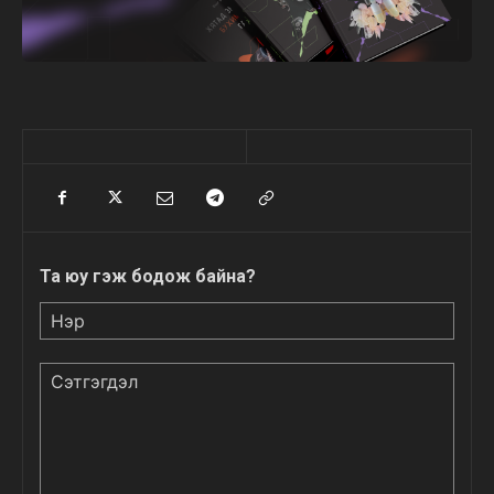
Та юу гэж бодож байна?
Нэр