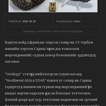
2026-06-18
Reading time:
4
min.
Published:
Энэхүү мэдээ, нийтлэлийг хиймэл оюун боловсруулав.
Баруун хойд Африкаас олдсон солир нь 3.5 тэрбум
жилийн тэртээх Сарны түүхэн дэх томоохон
мөргөлдөөнийг судлах ховор боломжийг эрдэмтдэд
олгожээ.
“Geology” сэтгүүлд нийтлэгдсэн судалгаагаар,
“Northwest Africa 12593” хэмээх уг солир нь Сарны
гадаргууд нөлөөлсөн гурван өөр мөргөлдөөний үйл
явцыг өөртөө хадгалж үлдсэн болохыг тогтоожээ.
Дэлхий дээрх цаг уур, тектоник хөдөлгөөн нь эртний