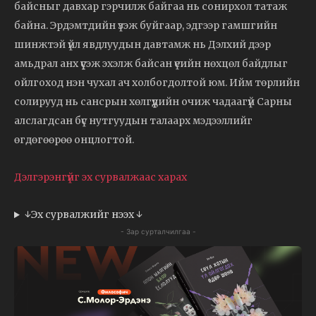
байсныг давхар гэрчилж байгаа нь сонирхол татаж
байна. Эрдэмтдийн үзэж буйгаар, эдгээр гамшгийн
шинжтэй үйл явдлуудын давтамж нь Дэлхий дээр
амьдрал анх үүсэж эхэлж байсан үеийн нөхцөл байдлыг
ойлгоход нэн чухал ач холбогдолтой юм. Ийм төрлийн
солирууд нь сансрын хөлгүүдийн очиж чадаагүй Сарны
алслагдсан бүс нутгуудын талаарх мэдээллийг
өгдөгөөрөө онцлогтой.
Дэлгэрэнгүйг эх сурвалжаас харах
↓Эх сурвалжийг нээх ↓
- Зар сурталчилгаа -