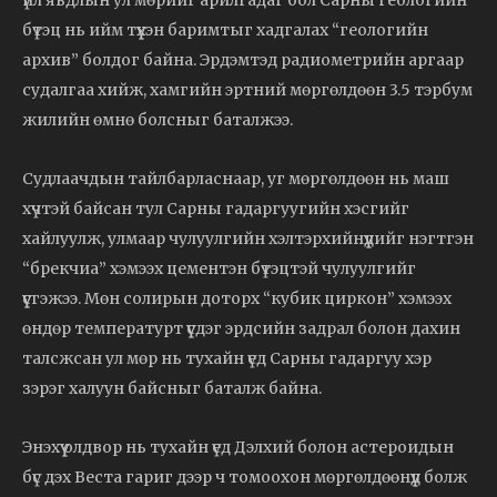
үйл явдлын ул мөрийг арилгадаг бол Сарны геологийн
бүтэц нь ийм түүхэн баримтыг хадгалах “геологийн
архив” болдог байна. Эрдэмтэд радиометрийн аргаар
судалгаа хийж, хамгийн эртний мөргөлдөөн 3.5 тэрбум
жилийн өмнө болсныг баталжээ.
Судлаачдын тайлбарласнаар, уг мөргөлдөөн нь маш
хүчтэй байсан тул Сарны гадаргуугийн хэсгийг
хайлуулж, улмаар чулуулгийн хэлтэрхийнүүдийг нэгтгэн
“брекчиа” хэмээх цементэн бүтэцтэй чулуулгийг
үүсгэжээ. Мөн солирын доторх “кубик циркон” хэмээх
өндөр температурт үүсдэг эрдсийн задрал болон дахин
талсжсан ул мөр нь тухайн үед Сарны гадаргуу хэр
зэрэг халуун байсныг баталж байна.
Энэхүү олдвор нь тухайн үед Дэлхий болон астероидын
бүс дэх Веста гариг дээр ч томоохон мөргөлдөөнүүд болж