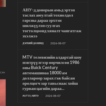
АНУ-д донорын амьд эртэн
таслах аюултай тохиолдол
гарсны дараа эрхтэн
шилжүүлэн суулгах
тогтолцоонд хяналт чангатгаж
эхэлжээ
2026-08-07
ДЭЛХИЙ ДАХИНД
MTV телевизийн алдартай шоу
нэвтрүүлгээр өөрчилсөн 1986
оны Buick Century
н
эсэн
автомашинаа 18000 ам
доллароор зарах гэж байсан
оролцогч зар тавьснаас хойш
гурван цагийн дараа...
2026-08-07
AUTO | АВТО