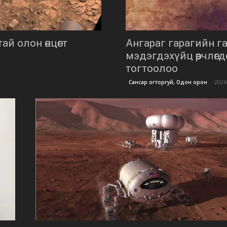
й олон өнцөгт
Ангараг гарагийн г
мэдэгдэхүйц өөрчлөг
тогтоолоо
2026
Сансар огторгуй, Одон орон