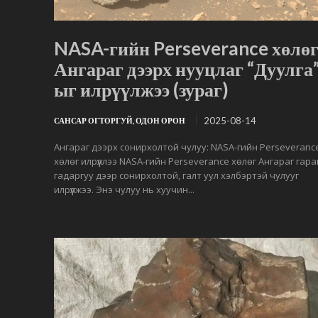
NASA-гийн Perseverance хөлө
Ангараг дээрх нууцлаг “Дуулга”
ыг илрүүлжээ (зураг)
2025-08-14
САНСАР ОГТОРГУЙ, ОДОН ОРОН
Ангараг дээрх сонирхолтой чулуу: NASA-гийн Perseveranc
хөлөг илрүүллээ NASA-гийн Perseverance хөлөг Ангараг гар
гадаргуу дээр сонирхолтой, галт уул хэлбэртэй чулууг
илрүүлжээ. Энэ чулуу нь хуучин...