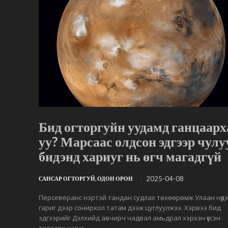
Бид огторгуйн уудамд ганцаарх
уу? Марсаас олдсон эдгээр чулу
бидэнд хариуг нь өгч магадгүй
2025-04-08
САНСАР ОГТОРГУЙ, ОДОН ОРОН
Персеверанс нэртэй тандан судлах төхөөрөмж Улаан нүд
гариг дээр сонирхол татам дээж цуглуулжээ. Хэрвээ бид
эдгээрийг Дэлхийд авчирч чадвал амьдрал хэрхэн үүссэн