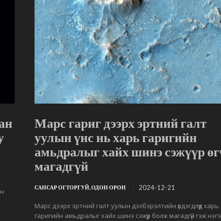
ан
Марс гариг дээрх эртний галт
у
уулын үнс нь харь гаригийн
амьдралыг хайх шинэ сэжүүр өг
магадгүй
2024-12-21
САНСАР ОГТОРГУЙ, ОДОН ОРОН
эн
Марс дээрх эртний галт уулын дэлбэрэлтийн үлдэгдлүүд харь
гаригийн амьдралыг хайх шинэ сэжүүр болж магадгүй гэж нэг