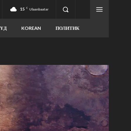
15
C
Ulaanbaatar
ҮҮД
KOREAN
ПОЛИТИК