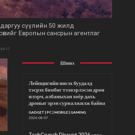
адаргуу сүүлийн 50 жилд
дсөнийг Европын сансрын агентлаг
-04-17
Шинэ
Лейпцигийн нисэх буудалд
тэсрэх бөмбөг тээвэрлэсэн дрон
илэрч, албаныхан хоёр дахь
дроныг эрэн сурвалжилж байна
GADGET | PC | MOBILE | GAMING
2026-08-07
TechCrunch Disrupt 2026 арга