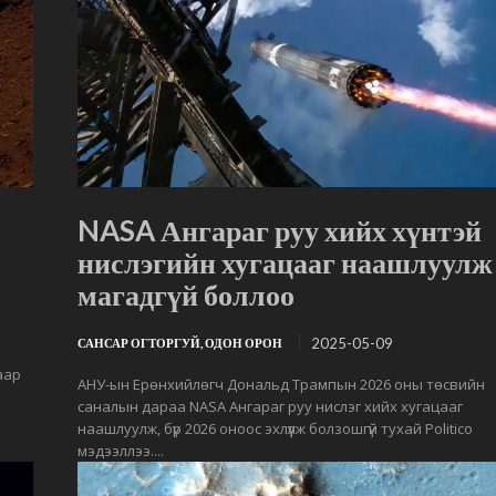
NASA Ангараг руу хийх хүнтэй
нислэгийн хугацааг наашлуулж
магадгүй боллоо
2025-05-09
САНСАР ОГТОРГУЙ, ОДОН ОРОН
аар
АНУ-ын Ерөнхийлөгч Дональд Трампын 2026 оны төсвийн
саналын дараа NASA Ангараг руу нислэг хийх хугацааг
наашлуулж, бүр 2026 оноос эхлүүлж болзошгүй тухай Politico
мэдээллээ....