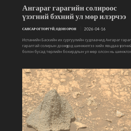
Ангараг гарагийн солироос
үзэгний бэхний ул мөр илэрчээ
2026-04-16
САНСАР ОГТОРГУЙ, ОДОН ОРОН
Испанийн Баскийн их сургуулийн судлаачид Ангараг гара
гаралтай солирын дээжүүдэд шинжилгээ хийх явцдаа үзэгни
болон бусад төрлийн бохирдлын ул мөр олсон нь шинжлэх.