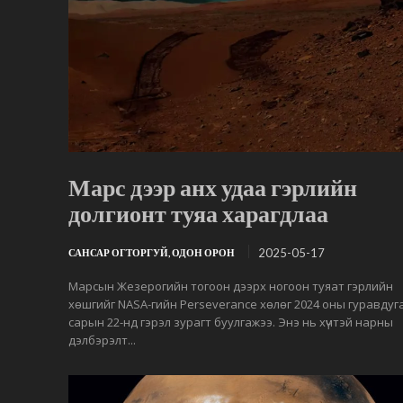
Марс дээр анх удаа гэрлийн
долгионт туяа харагдлаа
2025-05-17
САНСАР ОГТОРГУЙ, ОДОН ОРОН
Марсын Жезерогийн тогоон дээрх ногоон туяат гэрлийн
хөшгийг NASA-гийн Perseverance хөлөг 2024 оны гуравдуг
сарын 22-нд гэрэл зурагт буулгажээ. Энэ нь хүчтэй нарны
дэлбэрэлт...