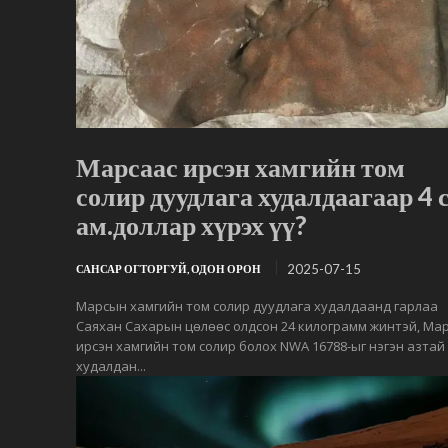
Марсаас ирсэн хамгийн том
солир дуудлага худалдаагаар 4 
ам.доллар хүрэх үү?
2025-07-15
САНСАР ОГТОРГУЙ, ОДОН ОРОН
Марсын хамгийн том солир дуудлага худалдаанд гарлаа
Саяхан Сахарын цөлөөс олдсон 24 килограмм жинтэй, Ма
ирсэн хамгийн том солир болох NWA 16788-ыг нэгэн азтай
худалдан...