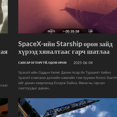
SpaceX-ийн Starship орон зайд
сая
хүрээд хяналтаас гарч шатлаа
2025-06-04
САНСАР ОГТОРГУЙ, ОДОН ОРОН
SpaceX-ийн Оддын Хөлөг Дахин Асар Их Туршилт Хийнэ
SpaceX компани дэлхийн хамгийн том пуужин болох Starsh
ийг дахин хөөргөхөд бэлдэж байна. Өмнө нь гарсан
рсаас
саатлуудыг даван...