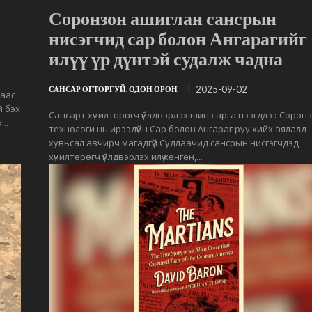
Соронзон ашиглан сансрын
нисэгчид сар болон Ангарагийг
илүү үр дүнтэй судалж чадна
2025-09-02
САНСАР ОГТОРГУЙ, ОДОН ОРОН
гаас
й бэх
Сансарт хүчилтөрөгч үйлдвэрлэх шинэ арга нээгдлээ Сорон
..
технологи нь ирээдүйн Сар болон Ангараг руу хийх аялалд
хувьсал авчирч магадгүй Судлаачид сансрын нисгэгчдэд
хүчилтөрөгч үйлдвэрлэх илүү хөнгөн,...