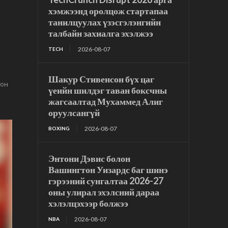
хэмжээнд оролцож стартапаа
танилцуулах үзэсгэлэнгийн
талбайн захиалга эхэлжээ
2026-08-07
TECH
Шакур Стивенсон бүх цаг
зон
үеийн шилдэг таван боксчны
жагсаалтад Мухаммед Алиг
оруулсангүй
2026-08-07
BOXING
Энтони Дэвис болон
Вашингтон Уизардс баг шинэ
гэрээний сунгалтаа 2026-27
оны улирал эхэлсний дараа
хэлэлцэхээр болжээ
2026-08-07
NBA