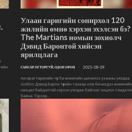
г
Улаан гаригийн сонирхол 120
-
жилийн өмнө хэрхэн эхэлсэн бэ?
The Martians номын зохиолч
Дэвид Баронтой хийсэн
ярилцлага
e
агийн
2025-08-09
САНСАР ОГТОРГУЙ, ОДОН ОРОН
Ангараг гаригийн түүх ба өнөөгийн шинжлэх ухааны уялдаа
холбоо Дэвид Барон түүхийн талаар ном бичихдээ өнөөгий
нөхцөл байдалтай хэрхэн уялдаж байгааг онцлон тэмдэгл
байна. Тэрээр...