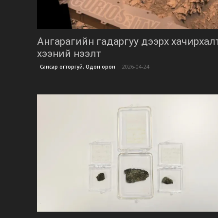
Ангарагийн гадаргуу дээрх хачирхалта
хээний нээлт
2026-04-24
Сансар огторгуй, Одон орон