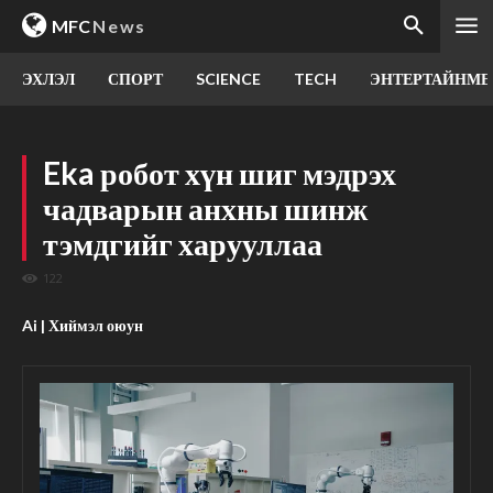
MFC
News
ЭХЛЭЛ
СПОРТ
SCIENCE
TECH
ЭНТЕРТАЙНМЕ
Eka робот хүн шиг мэдрэх
чадварын анхны шинж
тэмдгийг харууллаа
122
Ai | Хиймэл оюун