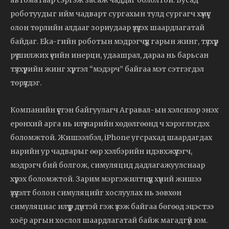
роботуудыг ийм чадварт сургахын тулд сургагч хүмүүс
олон төрлийн алдааг зориудаар үзүүлэх шаардлагатай
байдаг. Eka-гийн роботын мэдрэгчүүд гарын жинг, түлхүүр
рүү шилжих үеийн инерци, удаашрал, дараа нь барьсан
түлхүүрийн жинг хүртэл “мэдэрч” байгаа мэт сэтгэгдэл
төрүүлдэг.
Компанийн үүсгэн байгуулагч Агравал-ын хэлснээр энэхүү
ерөнхий арга нь илүү нарийн хөдөлгөөнд ч хэрэглэгдэх
боломжтой. Жишээлбэл, iPhone угсрахад шаардагдах
нарийн ур чадварыг өөр хэлбэрийн идэвхжүүлэгч,
мэдрэгч бий болгож, симуляцид дадлагажуулснаар
хүрэх боломжтой. Зарим мэргэжилтнүүд хүний жишээ
үзүүлэлт болон симуляцийг хослуулах нь зөвхөн
симуляциас илүү үр дүнтэй гэж үзэж байгаа бөгөөд эцэстээ
хоёр аргын хослол шаардлагатай байж магадгүй юм.