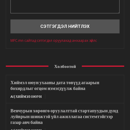
Сэтгэгдэл
MFC.mn сайтад сэтгэгдэл оруулахад анхаарах зүйлс
Холбоотой
Хиймэл оюун ухааны дата төвүүд агаарын
бохирдлыг огцом нэмэгдүүлж байна
AI | ХИЙМЭЛ ОЮУН
Венчурын хөрөнгө оруулалттай стартапуудын дунд
луйврын шинжтэй үйл ажиллагаа системтэйгээр
газар авч байна