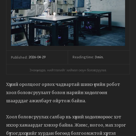
2026-04-29
Reading time:
3
min.
Published:
Энэхүү мэдээ, нийтлэлийг хиймэл оюун боловсруулав.
Хүний оролцоог орлох чадвартай шинэ үеийн робот
хоол боловсруулалт болон нарийн хөдөлгөөн
шаарддаг ажилбарт ойртож байна.
Хоол боловсруулах салбар нь хүний хөдөлмөрөөс хэт
ихээр хамаардаг хэвээр байна. Жимс, ногоо, мах зэрэг
бүтээгдэхүүнийг хурдан бөгөөд болгоомжтой хүртэл