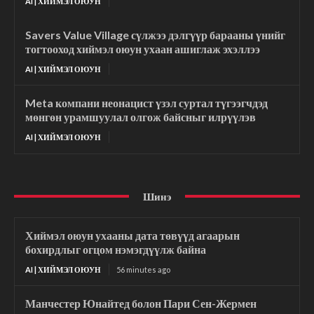
AI | ХИЙМЭЛ ОЮУН
Savers Value Village сүлжээ дэлгүүр барааны үнийг
тогтооход хиймэл оюун ухаан ашиглаж эхэллээ
AI | ХИЙМЭЛ ОЮУН
Meta компани неонацист үзэл суртал түгээгчдэд
мөнгөн урамшуулал олгож байсныг илрүүлэв
AI | ХИЙМЭЛ ОЮУН
Шинэ
Хиймэл оюун ухааны дата төвүүд агаарын
бохирдлыг огцом нэмэгдүүлж байна
AI | ХИЙМЭЛ ОЮУН
56 minutes ago
Манчестер Юнайтед болон Пари Сен-Жермен