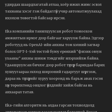
удирдах шаардлагатай атлаа, хоёр ижил жимс эсвэл
тахианы хэсэг гэж байдаггүй учир автоматжуулахад
ихээхэн төвөгтэй байсаар ирсэн.
Eka компанийн танилцуулсан робот томоохон
амжилтын ирмэг дээр байгааг харуулж байна. Эдгээр
роботууд нь OpenAI-ийн анхны том хэлний загвар
болох GPT-1-тэй төстэй буюу ерөнхий “физик оюун
ухааны” анхны шинж тэмдгийг илэрхийлж байна.
Удаашруулсан бичлэг дээр робот түлхүүр барихдаа барих
хушуугаараа эхлээд ширээний гадаргууг шүргээж,
дараа нь түлхүүрийг хуруу хооронд нь барьж авах гэсэн
хүн төрөлхтөнд онцлог үйлдлийг хийж байгаа нь
анхаарал татав.
Eka-гийн алгоритм нь алдаа гарсан тохиолдолд
автоматаар сэргэж засаж чаддаг бололтой. Бусад