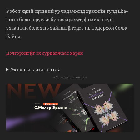
Робот хүний түвшний ур чадамжид хүрэхийн тулд Eka-
гийн боловсруулж буй мэдрэхүйт, физик оюун
ухаантай болох нь зайлшгүй гэдэг нь тодорхой болж
байна.
Дэлгэрэнгүйг эх сурвалжаас харах
Эх сурвалжийг нээх ↓
- Зар сурталчилгаа -